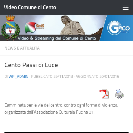
Video Comune di Cento
Salta al contenuto
NEWS E ATTUALITÀ
Cento Passi di Luce
DI
WP_ADMIN
· PUBBLICATO
29/11/2013
· AGGIORNATO
20/01/2016
Camminata per le vie del centro, contro ogni forma di violenza,
organizzata dall’Associazione Culturale Fucina 01.